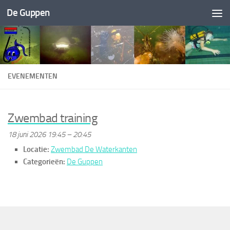
De Guppen
Doorgaan naar inhoud
EVENEMENTEN
Zwembad training
18 juni 2026 19:45
–
20:45
Locatie:
Zwembad De Waterkanten
Categorieën:
De Guppen