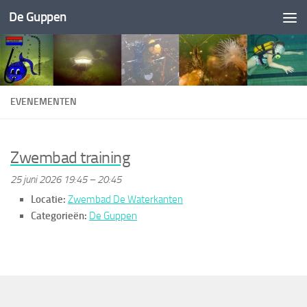
De Guppen
Doorgaan naar inhoud
EVENEMENTEN
Zwembad training
25 juni 2026 19:45
–
20:45
Locatie:
Zwembad De Waterkanten
Categorieën:
De Guppen