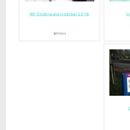
NK Onderwatervoetbal 2018
I
30
Foto's