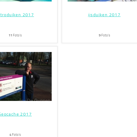
ntroduiken 2017
ijsduiken 2017
11
Foto's
9
Foto's
Geocache 2017
4
Foto's