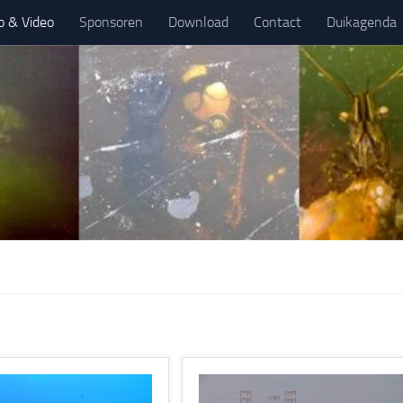
o & Video
Sponsoren
Download
Contact
Duikagenda