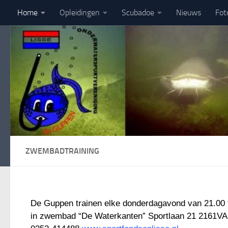
Home
Opleidingen
Scubadoe
Nieuws
Fot
Doorgaan naar inhoud
ZWEMBADTRAINING
De Guppen trainen elke donderdagavond van 21.00 t
in zwembad “De Waterkanten” Sportlaan 21 2161VA