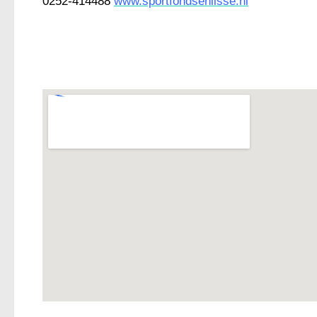
0252-414488
www.sportfondsenlisse.nl