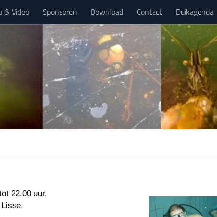
o & Video
Sponsoren
Download
Contact
Duikagenda
ot 22.00 uur.
 Lisse